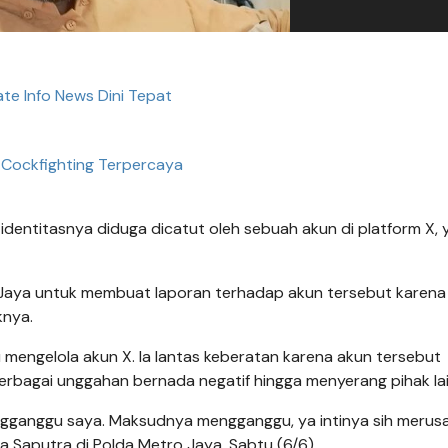
te Info News Dini Tepat
 Cockfighting Terpercaya
dentitasnya diduga dicatut oleh sebuah akun di platform X, 
 Jaya untuk membuat laporan terhadap akun tersebut karena
knya.
 mengelola akun X. Ia lantas keberatan karena akun tersebut
bagai unggahan bernada negatif hingga menyerang pihak lai
engganggu saya. Maksudnya mengganggu, ya intinya sih merus
ya Saputra di Polda Metro Jaya, Sabtu (6/6).