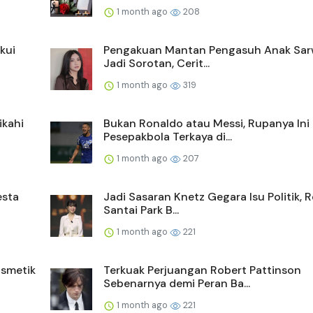
1 month ago
208
kui
Pengakuan Mantan Pengasuh Anak Sa
Jadi Sorotan, Cerit...
1 month ago
319
ikahi
Bukan Ronaldo atau Messi, Rupanya Ini
Pesepakbola Terkaya di...
1 month ago
207
esta
Jadi Sasaran Knetz Gegara Isu Politik, 
Santai Park B...
1 month ago
221
smetik
Terkuak Perjuangan Robert Pattinson
Sebenarnya demi Peran Ba...
1 month ago
221