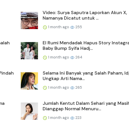
Video: Surya Saputra Laporkan Akun X,
Namanya Dicatut untuk ...
1 month ago
255
salah
El Rumi Mendadak Hapus Story Instagr
Baby Bump Syifa Hadj...
1 month ago
264
Pindah
Selama Ini Banyak yang Salah Paham, Id
Ungkap Arti Nama...
1 month ago
265
ma
Jumlah Kentut Dalam Sehari yang Masi
Dianggap Normal Menuru...
1 month ago
223