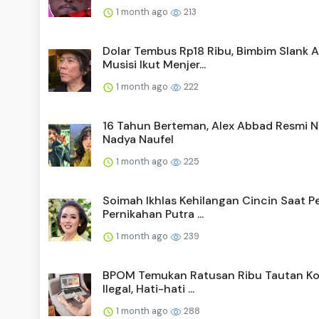
1 month ago
213
Dolar Tembus Rp18 Ribu, Bimbim Slank A
Musisi Ikut Menjer...
1 month ago
222
16 Tahun Berteman, Alex Abbad Resmi N
Nadya Naufel
1 month ago
225
Soimah Ikhlas Kehilangan Cincin Saat P
Pernikahan Putra ...
1 month ago
239
BPOM Temukan Ratusan Ribu Tautan Ko
Ilegal, Hati-hati ...
1 month ago
288