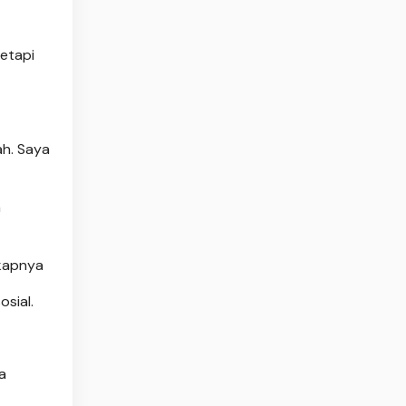
etapi
ah. Saya
n
gkapnya
sial.
a