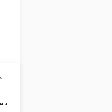
di
rena