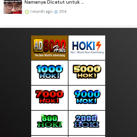
Namanya Dicatut untuk ...
1 month ago
254