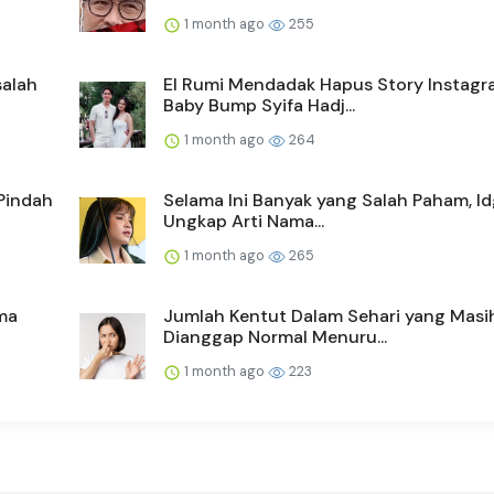
1 month ago
255
salah
El Rumi Mendadak Hapus Story Instagr
Baby Bump Syifa Hadj...
1 month ago
264
Pindah
Selama Ini Banyak yang Salah Paham, Id
Ungkap Arti Nama...
1 month ago
265
ma
Jumlah Kentut Dalam Sehari yang Masi
Dianggap Normal Menuru...
1 month ago
223