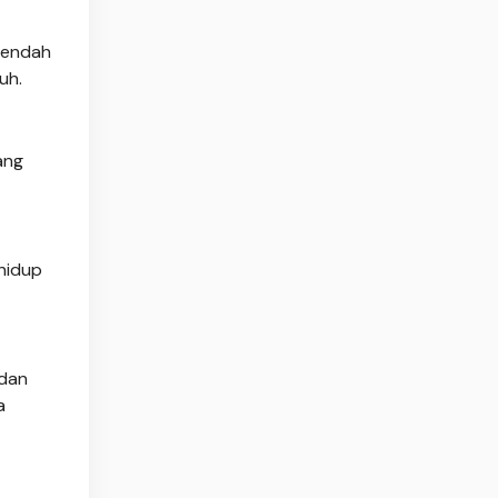
rendah
uh.
ang
hidup
 dan
a