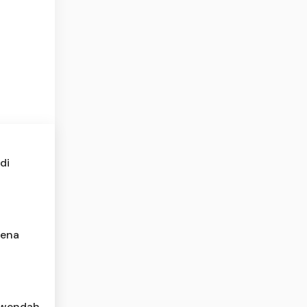
di
rena
rwendah