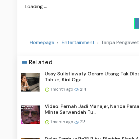
Loading ...
Homepage
Entertainment
Tanpa Pengawet,
Related
Ussy Sulistiawaty Geram Utang Tak Diba
Tahun, Kini Oga...
1 month ago
214
Video: Pernah Jadi Manajer, Nanda Pers
Minta Sarwendah Tu...
1 month ago
213
Dolar Tembus Rp18 Ribu, Bimbim Slank A