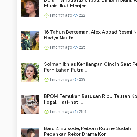
Musisi Ikut Menjer...
1 month ago
222
16 Tahun Berteman, Alex Abbad Resmi N
Nadya Naufel
1 month ago
225
Soimah Ikhlas Kehilangan Cincin Saat P
Pernikahan Putra ...
1 month ago
239
BPOM Temukan Ratusan Ribu Tautan Ko
Ilegal, Hati-hati ...
1 month ago
288
Baru 4 Episode, Reborn Rookie Sudah
Pecahkan Rekor Drama Kor...