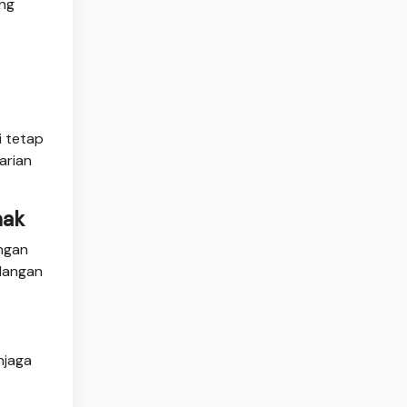
ung
i tetap
arian
mak
engan
ilangan
njaga