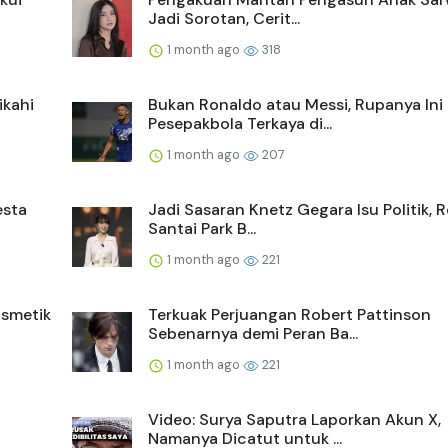
Jadi Sorotan, Cerit...
1 month ago
318
ikahi
Bukan Ronaldo atau Messi, Rupanya Ini
Pesepakbola Terkaya di...
1 month ago
207
esta
Jadi Sasaran Knetz Gegara Isu Politik, 
Santai Park B...
1 month ago
221
smetik
Terkuak Perjuangan Robert Pattinson
Sebenarnya demi Peran Ba...
1 month ago
221
Video: Surya Saputra Laporkan Akun X,
Namanya Dicatut untuk ...