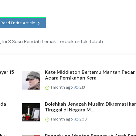
Read Entire Article
 Ini 8 Susu Rendah Lemak Terbaik untuk Tubuh
yar 15
Kate Middleton Bertemu Mantan Pacar 
Acara Pernikahan Kera...
1 month ago
213
ada
Bolehkah Jenazah Muslim Dikremasi ka
Tinggal di Negara M...
1 month ago
208
kui
Pengakuan Mantan Pengasuh Anak Sa