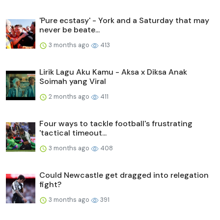
'Pure ecstasy' - York and a Saturday that may
never be beate...
3 months ago
413
Lirik Lagu Aku Kamu - Aksa x Diksa Anak
Soimah yang Viral
2 months ago
411
Four ways to tackle football's frustrating
'tactical timeout...
3 months ago
408
Could Newcastle get dragged into relegation
fight?
3 months ago
391