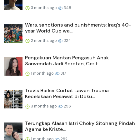
3 months ago
348
Wars, sanctions and punishments: Iraq's 40-
year World Cup wa...
2 months ago
324
Pengakuan Mantan Pengasuh Anak
Sarwendah Jadi Sorotan, Cerit...
1 month ago
317
Travis Barker Curhat Lawan Trauma
Kecelakaan Pesawat di Doku...
3 months ago
296
Terungkap Alasan Istri Choky Sitohang Pindah
Agama ke Kriste...
1 month ago
292