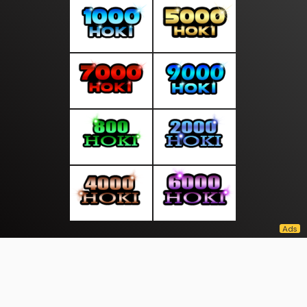
About Us
·
Contact Us
·
Terms & Conditions
·
© newsdini.com 2026. All rights are reserved