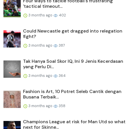
Four ways to tackle football's frustrating
'tactical timeout...
3 months ago
402
Could Newcastle get dragged into relegation
fight?
3 months ago
387
Tak Hanya Soal Skor IQ, Ini 9 Jenis Kecerdasan
yang Perlu Di...
3 months ago
364
Fashion is Art, 10 Potret Seleb Cantik dengan
Busana Terbaik...
3 months ago
358
Champions League at risk for Man Utd so what
next for Skinne...