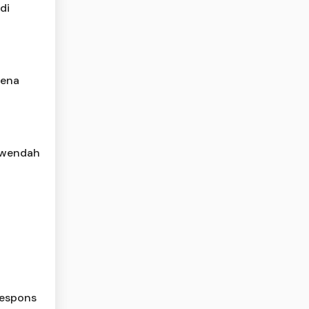
di
rena
rwendah
Respons