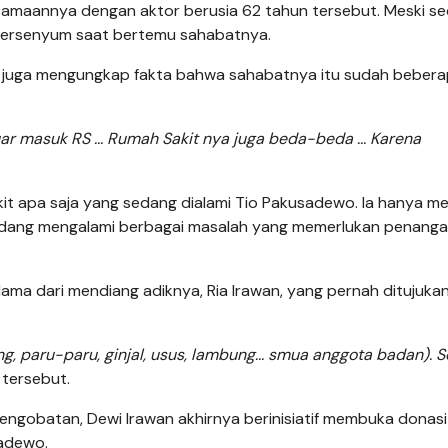
maannya dengan aktor berusia 62 tahun tersebut. Meski s
a tersenyum saat bertemu sahabatnya.
 juga mengungkap fakta bahwa sahabatnya itu sudah beberap
uar masuk RS ... Rumah Sakit nya juga beda-beda ... Karena
kit apa saja yang sedang dialami Tio Pakusadewo. Ia hanya m
edang mengalami berbagai masalah yang memerlukan penang
ma dari mendiang adiknya, Ria Irawan, yang pernah ditujuka
ng, paru-paru, ginjal, usus, lambung... smua anggota badan). 
n tersebut.
pengobatan, Dewi Irawan akhirnya berinisiatif membuka donasi
adewo.