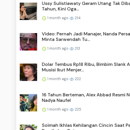
Ussy Sulistiawaty Geram Utang Tak Diba
Tahun, Kini Oga...
1 month ago
214
Video: Pernah Jadi Manajer, Nanda Pers
Minta Sarwendah Tu...
1 month ago
213
Dolar Tembus Rp18 Ribu, Bimbim Slank A
Musisi Ikut Menjer...
1 month ago
222
16 Tahun Berteman, Alex Abbad Resmi N
Nadya Naufel
1 month ago
225
Soimah Ikhlas Kehilangan Cincin Saat P