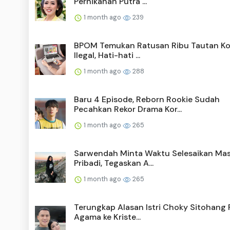
Pernikahan Putra ...
1 month ago
239
BPOM Temukan Ratusan Ribu Tautan Ko
Ilegal, Hati-hati ...
1 month ago
288
Baru 4 Episode, Reborn Rookie Sudah
Pecahkan Rekor Drama Kor...
1 month ago
265
Sarwendah Minta Waktu Selesaikan Ma
Pribadi, Tegaskan A...
1 month ago
265
Terungkap Alasan Istri Choky Sitohang 
Agama ke Kriste...