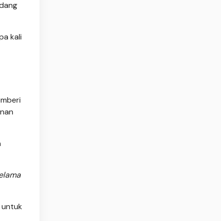
edang
a kali
emberi
anan
n
Selama
 untuk