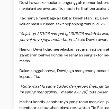
Dewi Irawan kemudian mengunggah momen kebersa
menjalani perawatan, Tio masih terlihat berusah
Tak hanya membagikan kabar kesehatan Tio, Dewi
keluar masuk rumah sakit sepanjang tahun 2026.
"
Sejak tgl 27/1/26 sampai tgl 31/5/26 sudah 4x kel
penyakitnya juga beda-beda ...
," tulis Dewi Irawan.
Namun, Dewi tidak menjelaskan secara rinci penya
gambaran bahwa kondisi kesehatan sang aktor s
medis.
Dalam unggahannya, Dewi juga mengenang pesan la
kepada Tio.
"
Minta maaf lu sama badan dan jeroan (hati, jantu
ini sering mendzolimi... 'maafin aku ya'
," tulis pesa
Melihat kondisi sahabatnya yang terus menjalani 
membantu kebutuhan biaya perawatan Tio Pakus