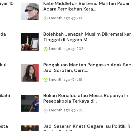
yar 15
Kate Middleton Bertemu Mantan Pacar 
Acara Pernikahan Kera...
1 month ago
213
ada
Bolehkah Jenazah Muslim Dikremasi ka
Tinggal di Negara M...
1 month ago
208
kui
Pengakuan Mantan Pengasuh Anak Sa
Jadi Sorotan, Cerit...
1 month ago
318
ikahi
Bukan Ronaldo atau Messi, Rupanya Ini
Pesepakbola Terkaya di...
1 month ago
206
esta
Jadi Sasaran Knetz Gegara Isu Politik, 