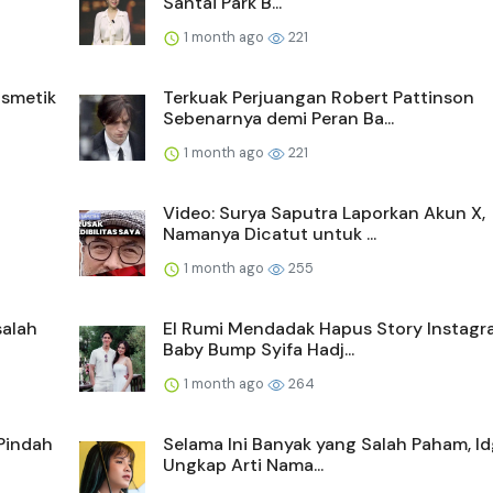
Santai Park B...
1 month ago
221
smetik
Terkuak Perjuangan Robert Pattinson
Sebenarnya demi Peran Ba...
1 month ago
221
Video: Surya Saputra Laporkan Akun X,
Namanya Dicatut untuk ...
1 month ago
255
salah
El Rumi Mendadak Hapus Story Instagr
Baby Bump Syifa Hadj...
1 month ago
264
Pindah
Selama Ini Banyak yang Salah Paham, Id
Ungkap Arti Nama...