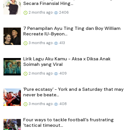
Secara Finansial Hing...
2 months ago
2406
7 Penampilan Ayu Ting Ting dan Boy William
Recreate IU-Byeon...
3 months ago
413
Lirik Lagu Aku Kamu - Aksa x Diksa Anak
Soimah yang Viral
2 months ago
409
'Pure ecstasy' - York and a Saturday that may
never be beate...
3 months ago
408
Four ways to tackle football's frustrating
'tactical timeout...