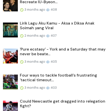
Recreate IU-Byeon...
3 months ago
408
Lirik Lagu Aku Kamu - Aksa x Diksa Anak
Soimah yang Viral
2 months ago
407
'Pure ecstasy' - York and a Saturday that may
never be beate...
3 months ago
405
Four ways to tackle football's frustrating
'tactical timeout...
3 months ago
403
Could Newcastle get dragged into relegation
fight?