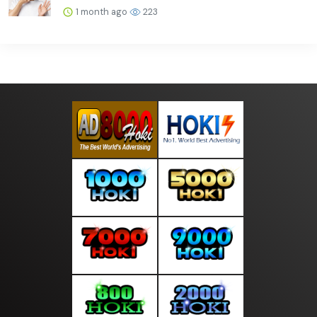
1 month ago
223