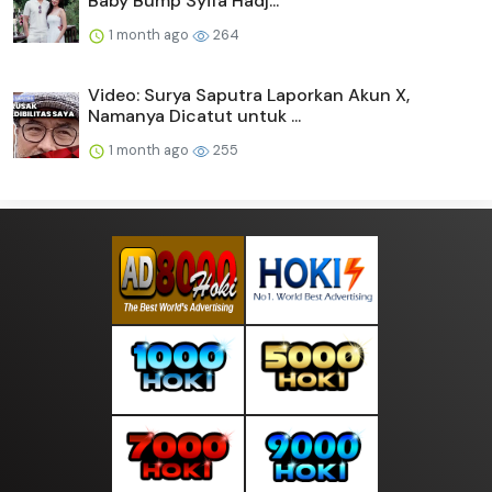
Baby Bump Syifa Hadj...
1 month ago
264
Video: Surya Saputra Laporkan Akun X,
Namanya Dicatut untuk ...
1 month ago
255