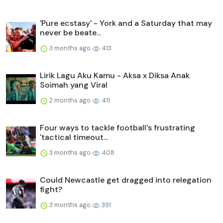
'Pure ecstasy' - York and a Saturday that may
never be beate...
3 months ago
413
Lirik Lagu Aku Kamu - Aksa x Diksa Anak
Soimah yang Viral
2 months ago
411
Four ways to tackle football's frustrating
'tactical timeout...
3 months ago
408
Could Newcastle get dragged into relegation
fight?
3 months ago
391