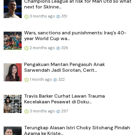
Champions League at risk for Man Utd so what
next for Skinne...
3 months ago
351
Wars, sanctions and punishments: Iraq's 40-
year World Cup wa...
2 months ago
326
Pengakuan Mantan Pengasuh Anak
Sarwendah Jadi Sorotan, Cerit...
1 month ago
322
Travis Barker Curhat Lawan Trauma
Kecelakaan Pesawat di Doku...
3 months ago
297
Terungkap Alasan Istri Choky Sitohang Pindah
Agama ke Kriste...