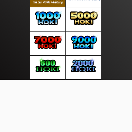
About Us
·
Contact Us
·
Terms & Conditions
·